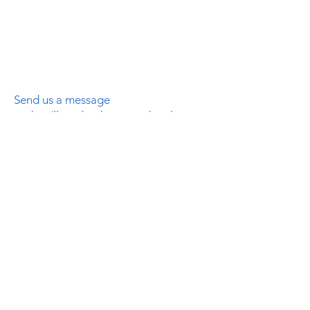
Send us a message
and we’ll get back to you shortly.
Email
Subject
Your message